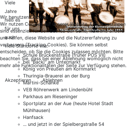
Viele
Jahre
Wir benutzen Cookies
hieß es
Wir nutzen Cookies auf unserer Website. Einige von ihnen
für uns
sind essenziell für den Betrieb der Seite, während andere
auch
uns helfen, diese Website und die Nutzererfahrung zu
verbessern (Tracking Cookies). Sie können selbst
viele Standorte wie:
entscheiden, ob Sie die Cookies zulassen möchten. Bitte
Schule Brückenstraße (früher POS VII)
beachten Sie, dass bei einer Ablehnung womöglich nicht
bei "Backi" am Untermarkt
mehr alle Funktionalitäten der Seite zur Verfügung stehen.
König von Preußen am Kornmarkt
Thuringia-Brauerei an der Burg
Akzeptieren
Ablehnen
Martini-Schänke
VEB Röhrenwerk am Lindenbühl
Parkhaus am Rieseninger
Sportplatz an der Aue (heute Hotel Stadt
Mühlhausen)
Hanfsack
... und jetzt in der Spielbergstraße 54