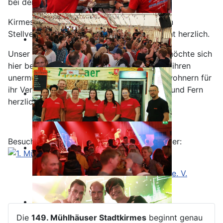
bei der Kirmesgemeinde Spielmannszug
Kirmesbürgermeister Jens Bardelle und sein
Stellvertreter Marcel Stopp grüßen Sie recht herzlich.
Unser Kirmesbürgermeister Jens Bardelle möchte sich
hier bei allen seinen aktiven Mitgliedern für ihren
unermüdlichen Einsatz zur Kirmes, den Anwohnern für
ihr Verständnis und seinen Gästen aus Nah und Fern
herzlich bedanken.
Besuchen Sie uns doch auch im Internet unter:
1. Mühlhäuser Spielleuteverein 1960 e.
V.
Die
149. Mühlhäuser Stadtkirmes
beginnt genau