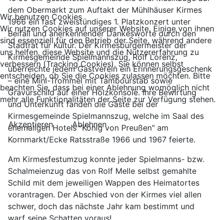
dem Obermarkt zum Auftakt der Mühlhäuser Kirmes
Wir benutzen Cookies
1966 ein fast zweistündiges 1. Platzkonzert unter
Wir nutzen Cookies auf unserer Website. Einige von ihnen
Beifall und anerkennender Dankesworte durch den
sind essenziell für den Betrieb der Seite, während andere
Stadtrat für Kultur. Der Kirmesbürgermeister der
uns helfen, diese Website und die Nutzererfahrung zu
Kirmesgemeinde Spielmannszug, Rolf Lorenz,
verbessern (Tracking Cookies). Sie können selbst
überreichte jedem Gastverein ein Erinnerungsgeschenk
entscheiden, ob Sie die Cookies zulassen möchten. Bitte
– eine Mini-Trommel mit Tambourstab sowie
beachten Sie, dass bei einer Ablehnung womöglich nicht
Gravurschild auf einer Holzkonsole. Ihre Bewirtung
mehr alle Funktionalitäten der Seite zur Verfügung stehen.
und Unterkunft fanden die Gäste bei der
Kirmesgemeinde Spielmannszug, welche im Saal des
Akzeptieren
Ablehnen
ehemaligen Hotels "König von Preußen" am
Kornmarkt/Ecke Ratsstraße 1966 und 1967 feierte.
Am Kirmesfestumzug konnte jeder Spielmanns- bzw.
Schalmeienzug das von Rolf Melle selbst gemahlte
Schild mit dem jeweiligen Wappen des Heimatortes
vorantragen. Der Abschied von der Kirmes viel allen
schwer, doch das nächste Jahr kam bestimmt und
warf seine Schatten voraus!